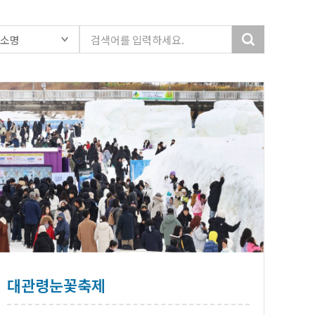
대관령눈꽃축제