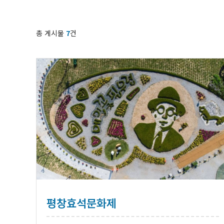
총 게시물
7
건
평창효석문화제