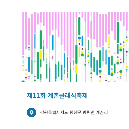
제11회 계촌클래식축제
강원특별자치도 평창군 방림면 계촌리