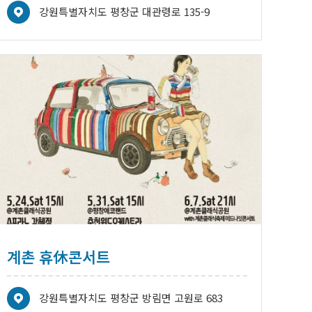
강원특별자치도 평창군 대관령로 135-9
계촌 휴休콘서트
강원특별자치도 평창군 방림면 고원로 683