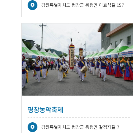
강원특별자치도 평창군 봉평면 이효석길 157
평창농악축제
강원특별자치도 평창군 용평면 갈정지길 7