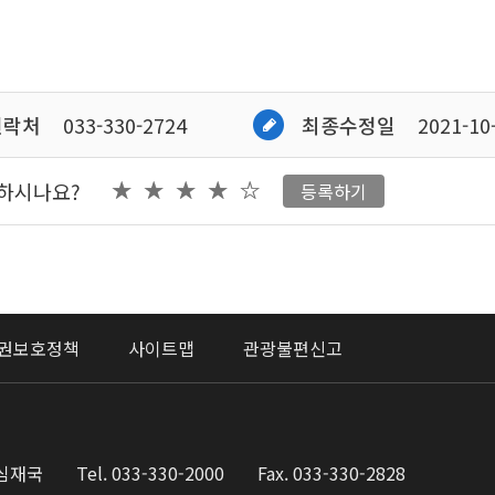
연락처
033-330-2724
최종수정일
2021-10
족하시나요?
등록하기
권보호정책
사이트맵
관광불편신고
 심재국
Tel. 033-330-2000
Fax. 033-330-2828